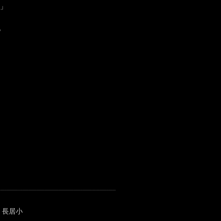
」
他
 長居小