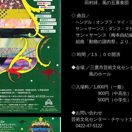
田村緑、風の五重奏団
◇
曲目
／
ヘンデル：オンブラ・マイ・
サン＝サーンス：ダンス・マ
サン＝サーンス（梅本由紀
組曲「動物の謝肉祭」より
◇
時間
／1５；００開演
◆会場 ／三鷹市芸術文化セン
風のホール
◇入場料／1,800
円（一般）
900円（中高生）
500円（小学生）
◆お問い合わせ
芸術文化センター・チケット
0422-47-5122