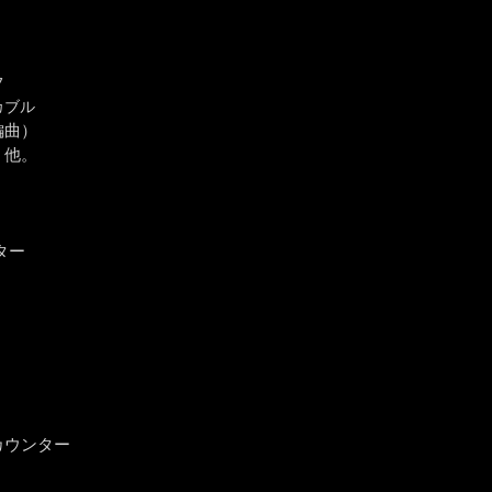
フ
カブル
編曲）
、
他。
ター
カウンター