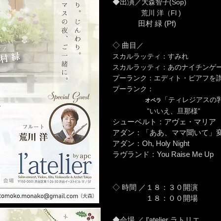
◆出演
／大森智子(Sop)
荒川 洋（Fl )
田村 緑 (Pf)
◇
曲目
／
スカルラッティ：すみれ
スカルラッティ：あのナイチンゲ
プーランク：エディト・ピアフを
プーランク：
「ティレジアスの
オペラ
”いいえ、旦那様”
シューベルト：アヴェ・マリア
アダン：「ああ、ママ聞いて」
アダン：Oh, Holy Night
ラヴランド：You Raise Me Up
◇
時間
／１８：３０開演
１８：００開場
◆会場 ／ l'atelier ラトリエ