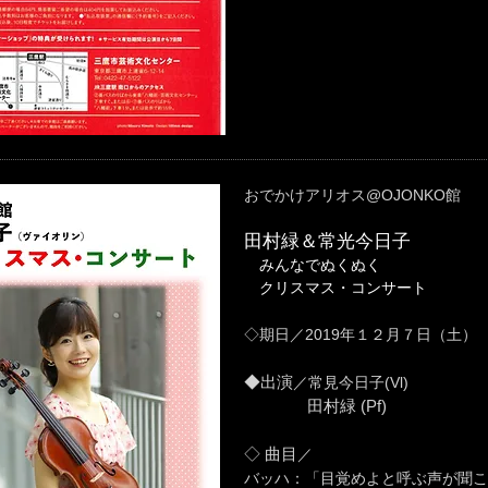
おでかけアリオス@OJONKO館
田村緑＆常光今日子
みんなでぬくぬく
クリスマス・コンサート
◇
期日
／2019
年１２月７日（土）
◆出演
／常見今日子
(Vl)
田村緑 (Pf)
◇
曲目
／
バッハ：「目覚めよと呼ぶ声が聞こ