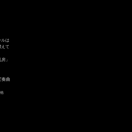
ールは
讃えて
乳房」
変奏曲
他