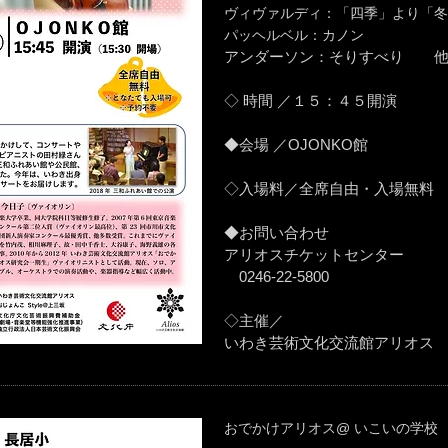
ヴィヴァルディ：「四季」より「冬
パッヘルベル：カノン
アンダーソン：そりすべり 
◇
時間
／１５：４５開演
◆会場 ／OJONKO館
◇入場料／全席自由・入場無料
◆お問い合わせ
アリオスチケットセンター
0246-22-5800
◇主催／
いわき芸術文化交流館アリオス
おでかけアリオス@ いこいの学校