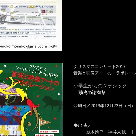
クリスマスコンサート2019
音楽と映像アートのコラボレー
小学生からのクラシック
動物の謝肉祭
◇
期日
／2019
年12月22日（日）
◆出演
／
、神谷未穂、中
鵜木絵里